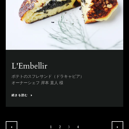
L'Embellir
ポテトのスフレサンド（ドラキャビア）
オーナーシェフ 岸本 直人 様
続きを読む
1
2
3
4