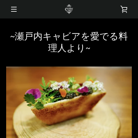
コ
カ
ン
テ
メ
ン
ー
ツ
ニ
~瀬戸内キャビアを愛でる料
に
ト
ス
理人より~
ュ
キ
を
ッ
ー
プ
す
見
る
る