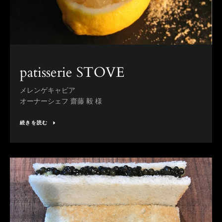
う
一
patisserie STOVE
度
メレンゲキャビア
検
オーナーシェフ 齋藤 毅 様
索
続きを読む
す
る