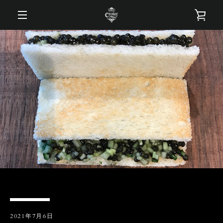
コ
カ
ン
テ
メ
ン
ー
ツ
ニ
に
ト
ス
ュ
キ
を
ッ
ー
プ
す
見
る
る
2021年7月6日