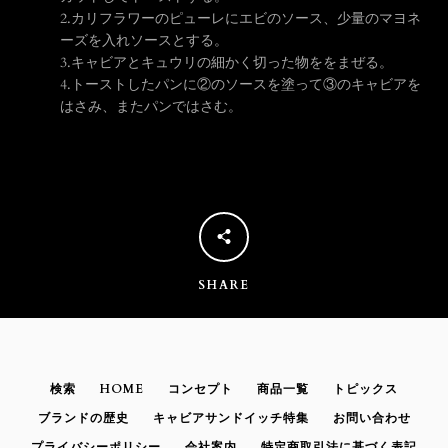
2.
カリフラワーのピューレにエビのソース、少量のマヨネ
う
ーズを入れソースとする。
3.
キャビアとキュウリの細かく切った物ををまぜる。
4.
トーストしたパンに②のソースを塗って③のキャビアを
一
はさみ、またパンではさむ。
度
検
索
SHARE
す
る
検索
HOME
コンセプト
商品一覧
トピックス
ブランドの歴史
キャビアサンドイッチ特集
お問い合わせ
プライバシーポリシー
会社案内
特定商取引法に基づく表記