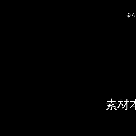
す
る
柔ら
か、
モ
バ
イ
ル
デ
バ
イ
ス
を
素材
使
用
し
て
い