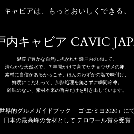
う
キャビアは、もっとおいしくできる。
一
度
戸内キャビア CAVIC JAP
検
温暖で豊かな自然に抱かれた瀬戸内の地にて、
索
清らかな天然水で、７年間かけて育てたチョウザメの卵。
素材に自信があるからこそ、ほんのわずかの塩で味付け、
す
鮮度にこだわって、加熱処理を施さずに瞬間冷凍。
雑味のない、素材本来の旨みだけを引き出しています。
る
世界的グルメガイドブック 「ゴ·エ·ミヨ2020」に
日本の最高峰の食材として テロワール賞を受賞