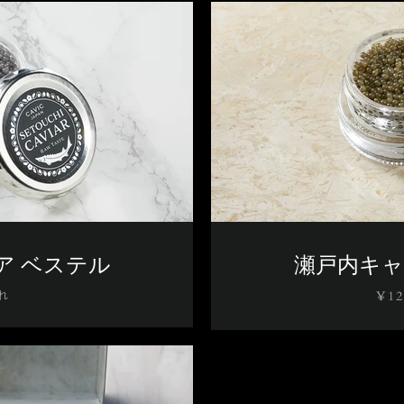
ア ベステル
瀬戸内キャ
れ
¥1