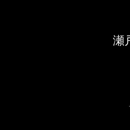
印
を
使
っ
て
瀬
ス
ラ
イ
ド
シ
ョ
ー
を
ナ
ビ
ゲ
ー
ト