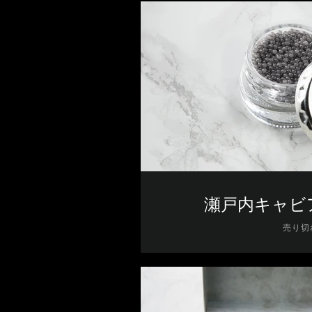
る
場
合
は
左
右
に
ス
ワ
イ
プ
瀬戸内キャビ
し
ま
売り切
す