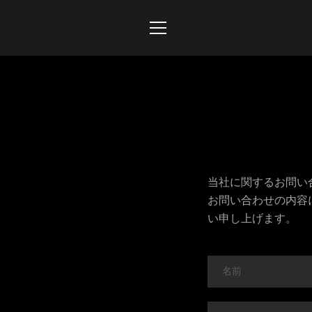
コ
ン
テ
メ
ン
ツ
ニ
に
ュ
ス
キ
ー
ッ
プ
当社に関するお問い
す
お問い合わせの内容
る
い申し上げます。
名
前
電