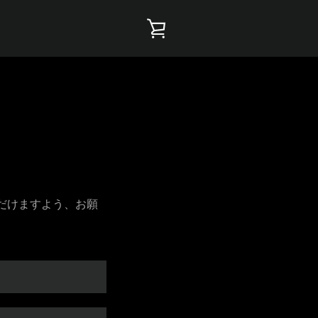
カ
ー
ト
を
見
だけますよう、お願
る