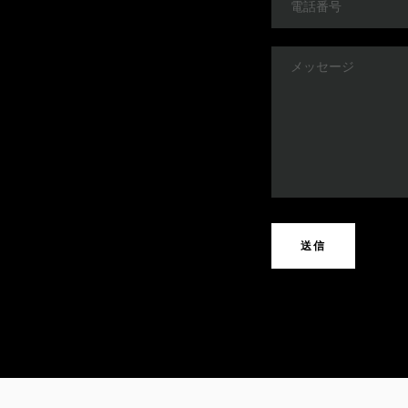
話
番
メ
号
ッ
セ
ー
ジ