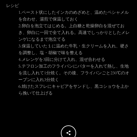
レシピ
う
1.
ペースト状にしたインカのめざめと、温めたペシャメル
を合わせ、湯煎で保温しておく
2.
卵白を泡立てはじめる。上白糖と乾燥卵白を混ぜてお
一
き、卵白に一回で全て入れる。高速でしっかりとしたメレ
ンゲになるまで泡立てる
度
3.
保温していた１に温めた牛乳・生クリームを入れ、硬さ
を調整し、塩・胡椒で味を整える
検
4.
メレンゲを3回に分けて入れ、混ぜ合わせる
5.
テフロン加工のフライパンにバターを入れて熱し、生地
を流し入れて1分焼く。その後、フライパンごと230℃のオ
索
ーブンに入れ3分焼く
6.
焼けたスフレにキャビアをサンドし、黒コショウを上か
す
ら挽いて仕上げる
る