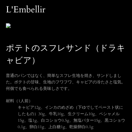
L'Embellir
ポテトのスフレサンド（ドラキ
ャビア）
普通のパンではなく、簡単なスフレ生地を焼き、サンドしまし
た。ポテトの甘味、生地のフワフワ、キャビアの冷たさと塩気。
何個でも食べられる美味しさです。
材料（1人前）
キャビア12g、インカのめざめ（下ゆでしてペースト状に
したもの）30g、牛乳10g、生クリーム10g、ペシャメル
15g、塩1g、白コショウ0.5g、無塩バター15g、黒コショウ
0.1g、卵白11g、上白糖1g、乾燥卵白0.1g
も