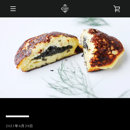
コ
カ
ン
テ
メ
ン
ー
ツ
ニ
に
ト
ス
ュ
キ
を
ッ
ー
プ
す
見
る
る
2021年6月28日