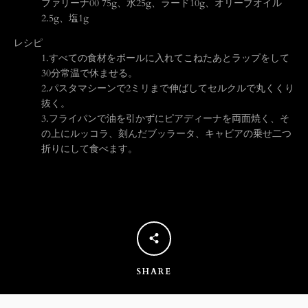
ファリーナ00 75g、水25g、ラード10g、オリーブオイル
2.5g、塩1g
う
レシピ
1.
すべての食材をボールに入れてこねたあとラップをして
一
30分常温で休ませる。
2.
パスタマシーンで2ミリまで伸ばしてセルクルで丸くくり
度
抜く。
3.
フライパンで油を引かずにピアディーナを両面焼く、そ
検
の上にルッコラ、刻んだブッラータ、キャビアの乗せ二つ
折りにして食べます。
索
す
る
SHARE