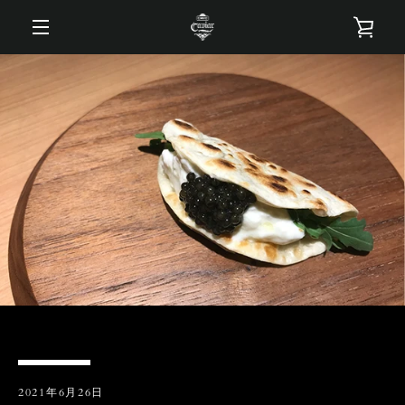
コ
カ
ン
テ
メ
ン
ー
ツ
ニ
に
ト
ス
ュ
キ
を
ッ
ー
プ
す
見
る
る
2021年6月26日