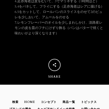
4.
足赤海老は皮をむいて、3でマリネする（1時間ほど）
5.
4をパネして、フライにする（足赤海老はレアに揚げる）
う
6.
5をカットして、ロールパンのスライスをのせて2のピュ
レを少しおいて、アムールをのせる
一
7.
レモンフレーバーのオイルを少しまわしかけ、淡路産レ
モンの皮を皿のフチにけずり飾る（パンはバターで焼くと
味わいがより深くなります）
度
検
索
す
SHARE
る
検索
HOME
コンセプト
商品一覧
トピックス