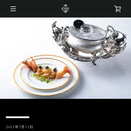
コ
カ
ン
テ
メ
ン
ー
ツ
ニ
に
ト
ス
ュ
キ
を
ッ
ー
プ
す
見
る
る
2021年7月11日