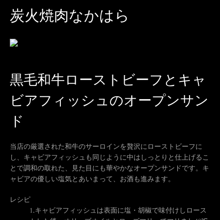
炭火焼肉なかはら
黒毛和牛ローストビーフとキャ
ビアフィッシュのオープンサン
ド
当店の厳選された和牛のサーロインを贅沢にローストビーフに
し、キャビアフィッシュも同じように中はしっとりと仕上げるこ
とで調和の取れた、見た目にも華やかなオープンサンドです。キ
ャビアの優しい塩気とあいまって、お酒も進みます。
レシピ
1.
キャビアフィッシュは表面に塩・胡椒で味付けしロース
も