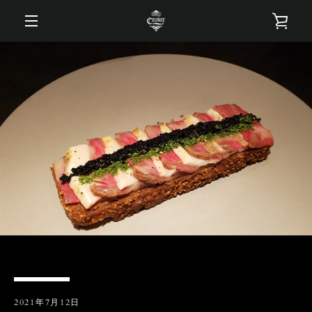
コ
カ
ン
テ
メ
ン
ー
ツ
ニ
に
ト
ス
ュ
キ
を
ッ
ー
プ
す
見
る
る
2021年7月12日