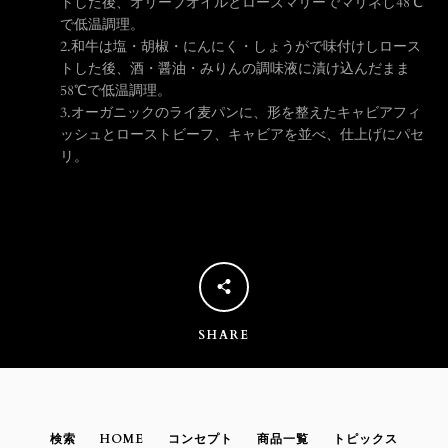
トした後、オリーブオイルとローズマリーでマリネし48℃
で低温調理。
う
2.
和牛は塩・胡椒・にんにく・しょうがで味付けしロース
トした後、酒・醤油・みりんの調味液に漬け込んだまま
一
58℃で低温調理。
3.
オーガニックのライ麦パンに、形を整えたキャビアフィ
ッシュとローストビーフ、キャビアを並べ、仕上げにパセ
度
リ。
検
索
す
SHARE
る
検索
HOME
コンセプト
商品一覧
トピックス