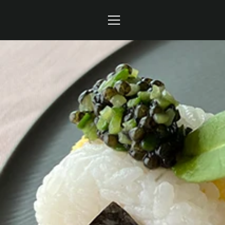
コ
ン
テ
メ
ン
ツ
ニ
に
ュ
ス
キ
ー
ッ
プ
す
る