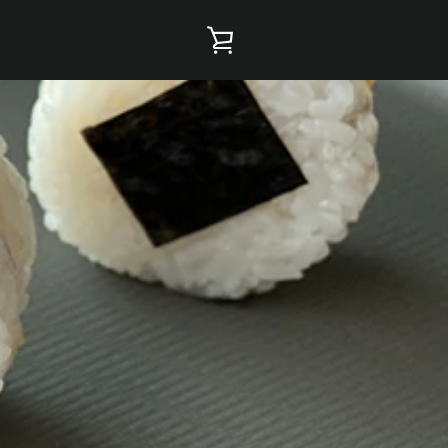
カ
ー
ト
を
見
る