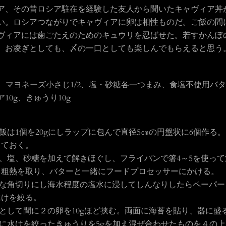
ア、その昔ロシア駐在を経験した友人から聞いたキャヴィア丼
う
い。ロシアつながりでキャヴィアに卵は相性ものだ。ご飯の間
ヴィアには歯ごたえのためのキュウリを忍ばせた。若すかんぽ
一
。お凌ぎとしても、〆の一口としても楽しんでもらえると思う
度
1個、マヨネーズ小さじ1/2、塩・砂糖各一つまみ、食塩不使用バ
検
10g、きゅうり10g
索
飯は1個を20gにしラップに包んで直径5㎝の円盤状に6個作る
す
っておく。
、塩、砂糖を加えて解きほぐし、フライパンで箸4～5を使って
る
。粗熱を取り、バターと一緒にフードプロセッサーにかける。
な角切りにし海水程度の塩水に浸してしんなりしたらペーパー
水けを絞る。
組として間に２の卵を10gほど挟む。両面に海苔を貼り、器に盛
に水けを絞ったきゅうりを5gを加え混ぜ合わせたものを４の