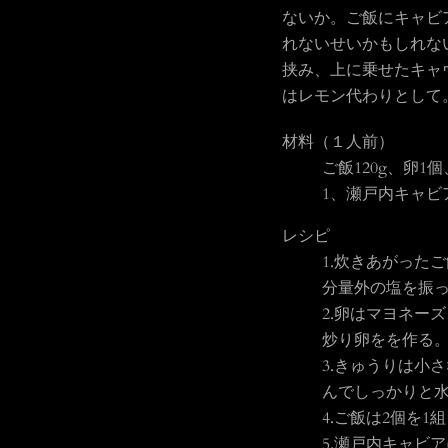
ないか。ご飯にキャビ
れないせいかもしれな
挟み、上に乗せたキャ
はレモン代わりとして
材料（１人前）
ご飯120g、卵
1、瀬戸内キャビア
レシピ
1.
炊きあがったご
分量外の塩を振
2.
卵はマヨネーズ
炒り卵をを作る
3.
きゅうりは小さ
んでしっかりと
4.
ご飯は2個を1
5.
瀬戸内キャビア