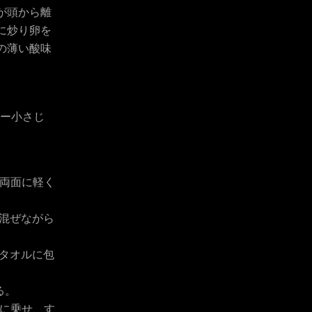
が頭から離
に炒り卵を
の薄い酸味
。
ター小さじ
。両面に軽く
混ぜながら
タオルに包
る。
上に乗せ、す