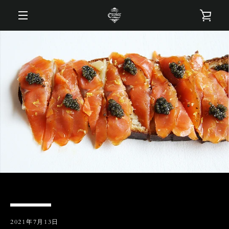
コ
カ
ン
テ
メ
ン
ー
ツ
ニ
に
ト
ス
ュ
キ
を
ッ
ー
プ
す
見
る
る
2021年7月13日