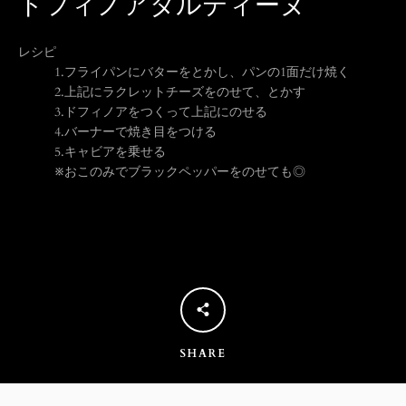
ドフィノアタルティーヌ
う
レシピ
1.
フライパンにバターをとかし、パンの1面だけ焼く
一
2.
上記にラクレットチーズをのせて、とかす
3.
ドフィノアをつくって上記にのせる
度
4.
バーナーで焼き目をつける
5.
キャビアを乗せる
※おこのみでブラックペッパーをのせても◎
検
索
す
る
SHARE