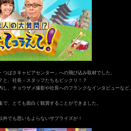
う
一
度
検
索
・つばさキャビアセンター」への飛び込み取材でした。
す
？と、社長・スタッフたちもビックリ！？
内し、チョウザメ撮影や社長へのフランクなインタビューなど
る
集で、とても面白く観賞することができました。
以外でも思いもよらないサプライズが！