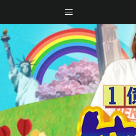
コ
ン
テ
メ
ン
ツ
ニ
に
ュ
ス
キ
ー
ッ
プ
す
る