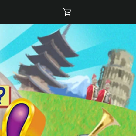
カ
ー
ト
を
見
る