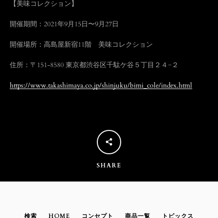
【美味コレクション】
う
開催期間：2021年9月15日〜9月27日
一
開催場所：高島屋新宿11階 美味コレクション
住所：〒151-8580 東京都渋谷区千駄ケ谷５丁目２４−２
度
https://www.takashimaya.co.jp/shinjuku/bimi_cole/index.html
検
索
す
る
SHARE
検索
HOME
コンセプト
商品一覧
トピックス