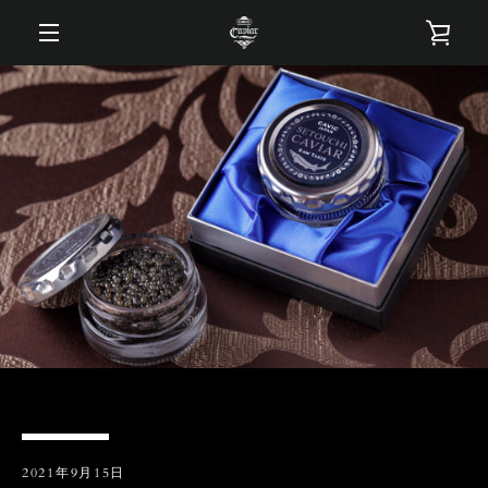
コ
カ
ン
テ
メ
ン
ー
ツ
ニ
に
ト
ス
ュ
キ
を
ッ
ー
プ
す
見
る
る
2021年9月15日