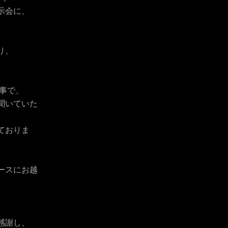
示会に、
り、
事で、
聞いていた
ておりま
ースにお越
感謝し、