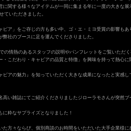
う
営に関する様々なアイテムが一同に集まる年に一度の大きな展
させていただきました。
一
ャビア」をご存じの方も多い中、ゴ・エ・ミヨ受賞の影響もあ
度
が弊社のブースに足を運んでくださりました。
検
ス内での情熱のあるスタッフの説明やパンフレットをご覧いただく
ー・こだわり・キャビアの品質と特徴」を興味を持って熱心に
索
ャビアの魅力』を知っていただく大きな成果になったと実感し
す
る
名高い雑誌にてご紹介くださりましたジローラモさんが突然ブ
もに粋なサプライズとなりました！
いた方々ならび、個別商談のお時間をいただいた大手企業様に