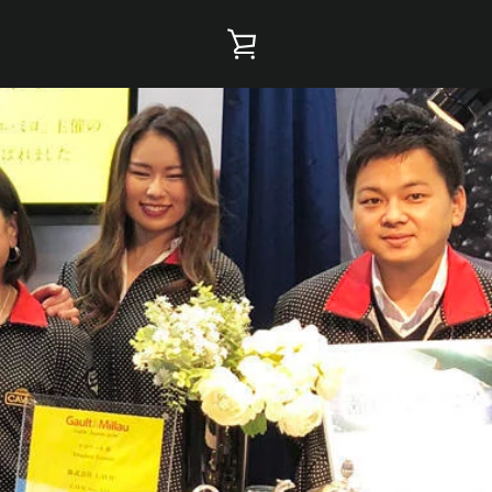
カ
ー
ト
を
見
る