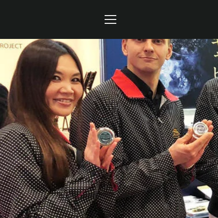
コ
ン
テ
メ
ン
ツ
ニ
に
ュ
ス
キ
ー
ッ
プ
す
る